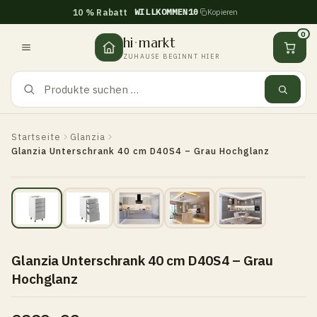
WILLKOMMEN10
10 % Rabatt
Kopieren
Zum
Inhalt
0
hi
·
markt
springen
ZUHAUSE BEGINNT HIER
Startseite
Glanzia
Glanzia Unterschrank 40 cm D40S4 – Grau Hochglanz
Glanzia Unterschrank 40 cm D40S4 – Grau
Hochglanz