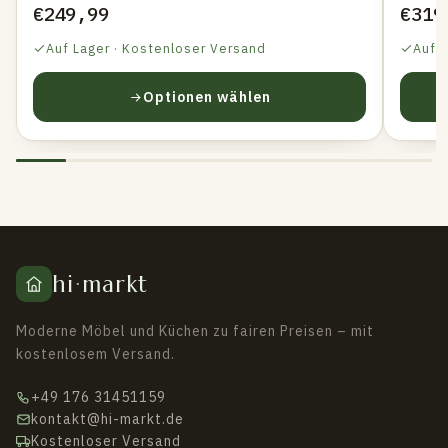
€249,99
€319
Auf Lager · Kostenloser Versand
Auf 
Optionen wählen
hi
·
markt
Moderne Möbel und Küchen zu fairen Preisen – mit
kostenlosem Versand.
+49 176 31451159
kontakt@hi-markt.de
Kostenloser Versand