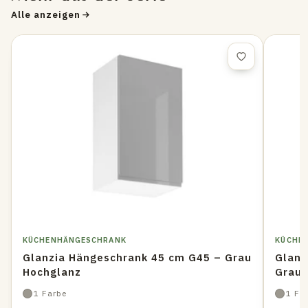
Alle anzeigen
KÜCHENHÄNGESCHRANK
KÜCHE
Glanzia Hängeschrank 45 cm G45 – Grau
Glanz
Hochglanz
Grau 
1 Farbe
1 Fa