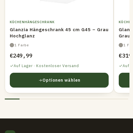
KÜCHENHÄNGESCHRANK
KÜCHE
Glanzia Hängeschrank 45 cm G45 – Grau
Glanz
Hochglanz
Grau 
1 Farbe
1 Fa
€249,99
€319
Auf Lager · Kostenloser Versand
Auf 
Optionen wählen