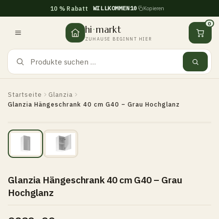
WILLKOMMEN10
10 % Rabatt
Kopieren
Zum
Inhalt
0
hi
·
markt
springen
ZUHAUSE BEGINNT HIER
Startseite
Glanzia
Glanzia Hängeschrank 40 cm G40 – Grau Hochglanz
Glanzia Hängeschrank 40 cm G40 – Grau
Hochglanz