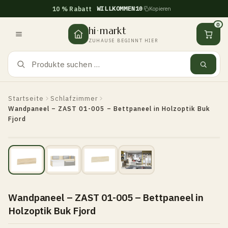
WILLKOMMEN10
10 % Rabatt
Kopieren
Zum
Inhalt
0
hi
·
markt
springen
ZUHAUSE BEGINNT HIER
Startseite
Schlafzimmer
Wandpaneel – ZAST 01-005 – Bettpaneel in Holzoptik Buk
Fjord
Wandpaneel – ZAST 01-005 – Bettpaneel in
Holzoptik Buk Fjord