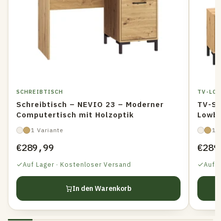
SCHREIBTISCH
TV-LO
Schreibtisch – NEVIO 23 – Moderner
TV-Sc
Computertisch mit Holzoptik
Lowbo
1 Variante
1 
€289,99
€289
Auf Lager · Kostenloser Versand
Auf 
In den Warenkorb