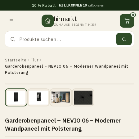
WILLKOMMEN10
10 % Rabatt
Kopieren
Zum
Inhalt
0
hi
·
markt
springen
ZUHAUSE BEGINNT HIER
Startseite
Flur
Garderobenpaneel – NEVIO 06 – Moderner Wandpaneel mit
Polsterung
Garderobenpaneel – NEVIO 06 – Moderner
Wandpaneel mit Polsterung