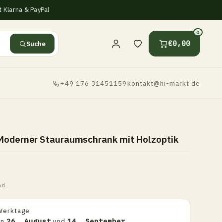
 Klarna & PayPal
0
Suche
€0,00
+49 176 31451159
kontakt@hi-markt.de
Moderner Stauraumschrank mit Holzoptik
nd
Werktage
en
26. August
und
14. September