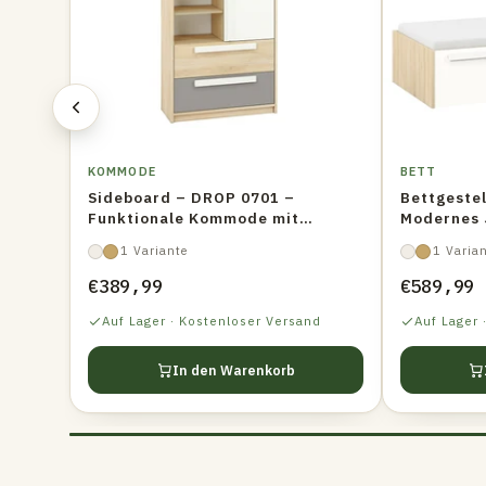
KOMMODE
BETT
Sideboard – DROP 0701 –
Bettgeste
Funktionale Kommode mit
Modernes 
modernem Stauraumkonzept
Stauraum
1 Variante
1 Varia
€389,99
€589,99
Auf Lager · Kostenloser Versand
Auf Lager 
In den Warenkorb