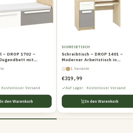
SCHREIBTISCH
ll – DROP 1702 –
Schreibtisch – DROP 1401 –
Jugendbett mit
Moderner Arbeitstisch in
Holzoptik
nte
1 Variante
€319,99
· Kostenloser Versand
Auf Lager · Kostenloser Versand
In den Warenkorb
In den Warenkorb