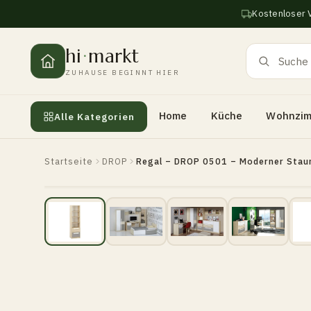
Zum
Kostenloser 
Inhalt
springen
hi
·
markt
ZUHAUSE BEGINNT HIER
Home
Küche
Wohnzi
Alle Kategorien
Startseite
DROP
Regal – DROP 0501 – Moderner Stau