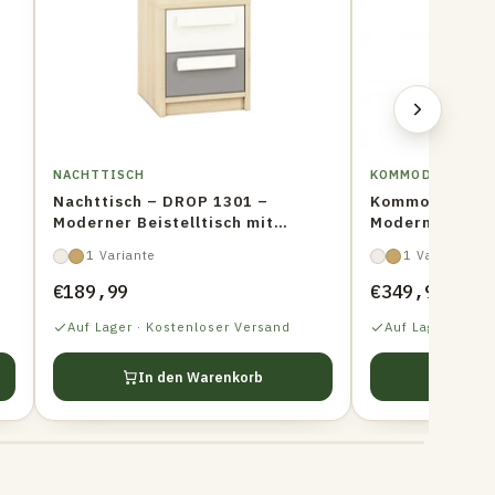
NACHTTISCH
KOMMODE
Nachttisch – DROP 1301 –
Kommode – DR
Moderner Beistelltisch mit
Moderne Aufbe
Holzoptik
mit Holzoptik
1 Variante
1 Variante
€189,99
€349,99
Auf Lager · Kostenloser Versand
Auf Lager · Kos
In den Warenkorb
In d