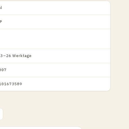
l
P
 13–26 Werktage
007
101673589