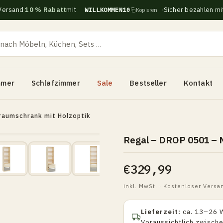
Versand
·
10 % Rabatt
mit
·
Sicher bezahlen mit
WILLKOMMEN10
Kopieren
mmer
Schlafzimmer
Sale
Bestseller
Kontakt
raumschrank mit Holzoptik
Regal – DROP 0501 – 
€329,99
inkl. MwSt. · Kostenloser Versa
Lieferzeit:
ca. 13–26 
Voraussichtlich zwisch