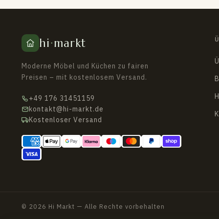
hi
·
markt
Ü
Moderne Möbel und Küchen zu fairen
Preisen – mit kostenlosem Versand.
B
H
+49 176 31451159
kontakt@hi-markt.de
K
Kostenloser Versand
© 2026 Hi Markt — Alle Rechte vorbehalten