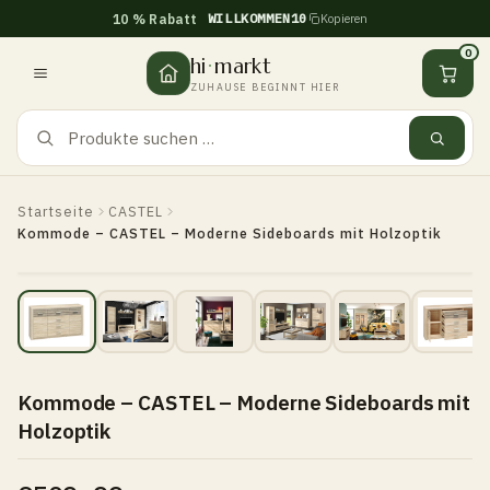
WILLKOMMEN10
10 % Rabatt
Kopieren
Zum
Inhalt
0
hi
·
markt
springen
ZUHAUSE BEGINNT HIER
Startseite
CASTEL
Kommode – CASTEL – Moderne Sideboards mit Holzoptik
Kommode – CASTEL – Moderne Sideboards mit
Holzoptik