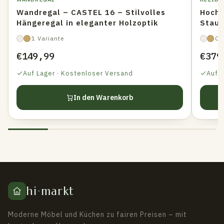
Wandregal – CASTEL 16 – Stilvolles
Hochs
Hängeregal in eleganter Holzoptik
Staur
Recht
1 Variante
Op
€149,99
€379
Auf Lager · Kostenloser Versand
Auf 
In den Warenkorb
hi
·
markt
Moderne Möbel und Küchen zu fairen Preisen – mit