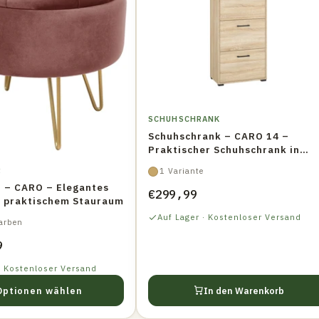
SCHUHSCHRANK
Schuhschrank – CARO 14 –
Praktischer Schuhschrank in
Sonoma hell
R
1 Variante
r – CARO – Elegantes
€299,99
t praktischem Stauraum
Auf Lager · Kostenloser Versand
arben
9
· Kostenloser Versand
Optionen wählen
In den Warenkorb