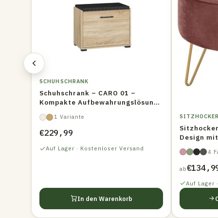
SCHUHSCHRANK
Schuhschrank – CARO 01 –
Kompakte Aufbewahrungslösung
mit Holzoptik
SITZHOCKE
1 Variante
Sitzhocke
€229,99
Design mi
Auf Lager · Kostenloser Versand
4 F
€134,9
ab
Auf Lager 
In den Warenkorb