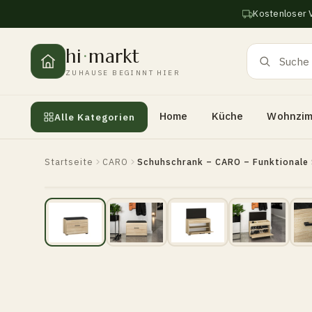
Zum
Kostenloser 
Inhalt
springen
hi
·
markt
ZUHAUSE BEGINNT HIER
Home
Küche
Wohnzi
Alle Kategorien
Startseite
CARO
Schuhschrank – CARO – Funktionale