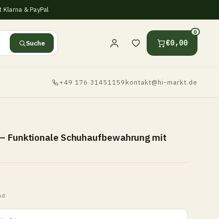
 Klarna & PayPal
0
Suche
€0,00
+49 176 31451159
kontakt@hi-markt.de
– Funktionale Schuhaufbewahrung mit
nd