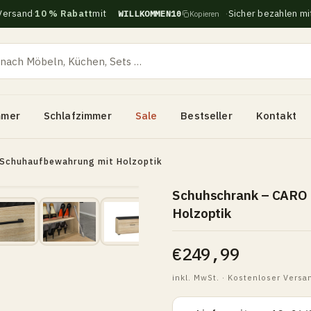
Versand
·
10 % Rabatt
mit
·
Sicher bezahlen mit
WILLKOMMEN10
Kopieren
mmer
Schlafzimmer
Sale
Bestseller
Kontakt
 Schuhaufbewahrung mit Holzoptik
Schuhschrank – CARO 
Holzoptik
€249,99
inkl. MwSt. · Kostenloser Versa