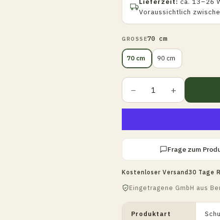
Lieferzeit:
ca. 13–26 
Voraussichtlich zwisch
70 cm
GROSSE
70 cm
90 cm
−
+
Frage zum Prod
Kostenloser Versand
30 Tage 
Eingetragene GmbH aus Ber
Produktart
Sch