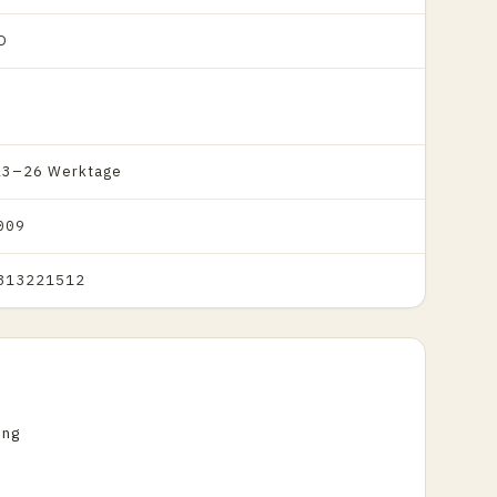
O
 13–26 Werktage
009
813221512
ung