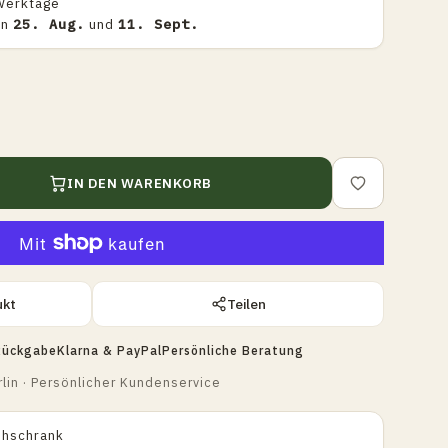
Werktage
en
25. Aug.
und
11. Sept.
IN DEN WARENKORB
ukt
Teilen
Rückgabe
Klarna & PayPal
Persönliche Beratung
lin · Persönlicher Kundenservice
uhschrank