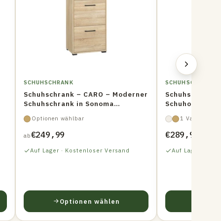
SCHUHSCHRANK
SCHUHSCHRANK
Schuhschrank – CARO – Moderner
Schuhschrank 
Schuhschrank in Sonoma
Schuhorganizer
Holzoptik
Optionen wählbar
1 Variante
€249,99
€289,99
ab
Auf Lager · Kostenloser Versand
Auf Lager · Kos
Optionen wählen
In d