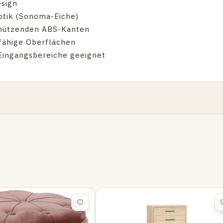
esign
ptik (Sonoma-Eiche)
chützenden ABS-Kanten
rfähige Oberflächen
 Eingangsbereiche geeignet