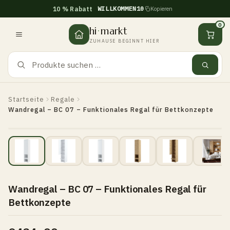
WILLKOMMEN10
10 % Rabatt
Kopieren
Zum
Inhalt
0
hi
·
markt
springen
ZUHAUSE BEGINNT HIER
Startseite
Regale
Wandregal – BC 07 – Funktionales Regal für Bettkonzepte
Wandregal – BC 07 – Funktionales Regal für
Bettkonzepte