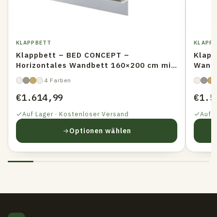
KLAPPBETT
KLAPP
Klappbett – BED CONCEPT –
Klapp
Horizontales Wandbett 160×200 cm mit
Wandb
Metallrahmen
Meta
4 Farben
€1.614,99
€1.5
Auf Lager · Kostenloser Versand
Auf 
Optionen wählen