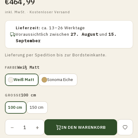
€464,99
inkl. MwSt. · Kostenloser Versand
Lieferzeit:
ca. 13–26 Werktage
Voraussichtlich zwischen
27. August
und
15.
September
Lieferung per Spedition bis zur Bordsteinkante.
Weiß Matt
FARBE
Weiß Matt
Sonoma Eiche
100 cm
GROSSE
100 cm
150 cm
−
+
IN DEN WARENKORB