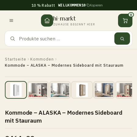
WILLKOMMEN10
10 % Rabatt
Kopieren
Zum
Inhalt
0
hi
·
markt
springen
ZUHAUSE BEGINNT HIER
Startseite
Kommoden
Kommode – ALASKA – Modernes Sideboard mit Stauraum
Kommode – ALASKA – Modernes Sideboard
mit Stauraum